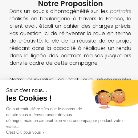
Notre Proposition
Dans un soucis d’homogénéité sur les
portraits
réalisés en boulangerie à travers la France, le
client avait établi un cahier des charges précis.
Pas question ici de réinventer la roue en terme
de créativité, la clé de la réussite de ce projet
résidant dans la capacité à répliquer un rendu
dans la lignée des portraits réalisés jusqu’alors
dans le cadre de cette campagne.
Notre plus-value en tant que
photographe
spécialisé dans le service aux entreprises
aura
été de bien saisir les enjeux, anticiper les
problématiques liés à l’environnement du
shooting et réaliser un travail de post-
production qualitatif.
Pour la réalisation de ces
portraits
en