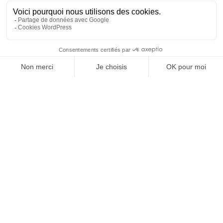
boulangerie
, nous avions pour mission :
• Réaliser des
portraits métiers
des boulangers
en action de travail.
• Une photo d’équipe.
• Le
post-traitement
des images en noir et
blanc pour coller avec la ligne éditoriale.
Les portraits métiers de
boulangers
en images